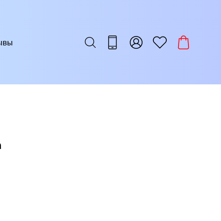
ывы
а