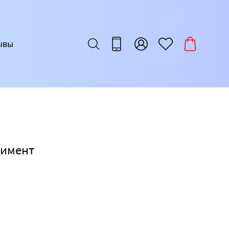
ывы
тимент