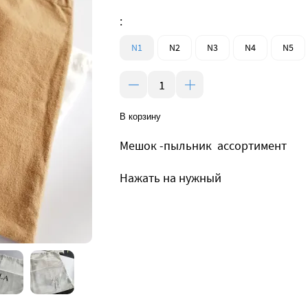
:
N1
N2
N3
N4
N5
В корзину
Мешок -пыльник ассортимент
Нажать на нужный