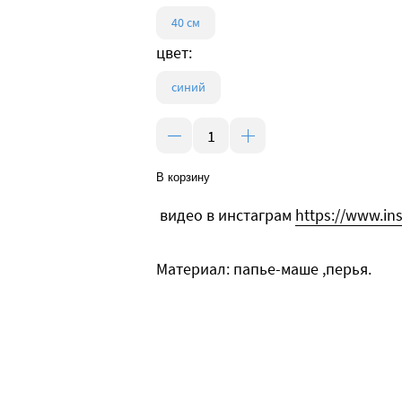
40 см
цвет:
cиний
В корзину
видео в инстаграм
https://www.in
Материал: папье-маше ,перья.