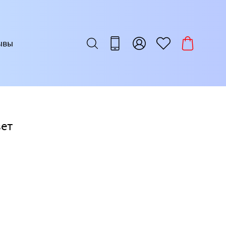
ывы
вет