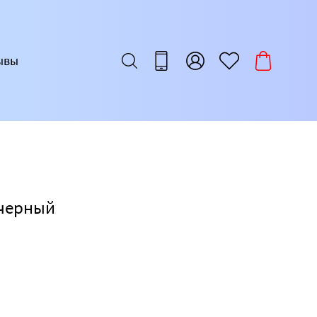
ывы
/черный