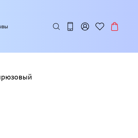
ывы
бирюзовый