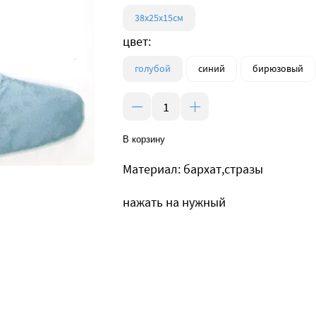
38х25х15см
цвет:
голубой
синий
бирюзовый
В корзину
Материал: бархат,cтразы
нажать на нужный