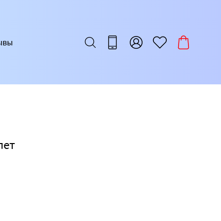
ывы
лет