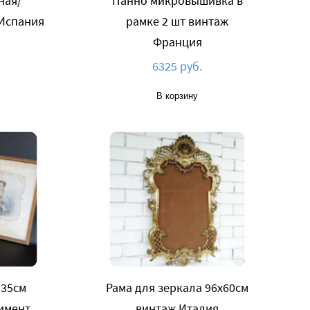
ная/
Панно микровышивка в
 Испания
рамке 2 шт винтаж
Франция
6325 руб.
В корзину
*35см
Рама для зеркала 96х60см
имент
винтаж Италия