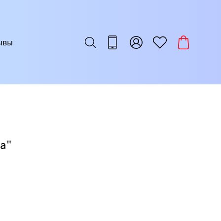
ывы
а"