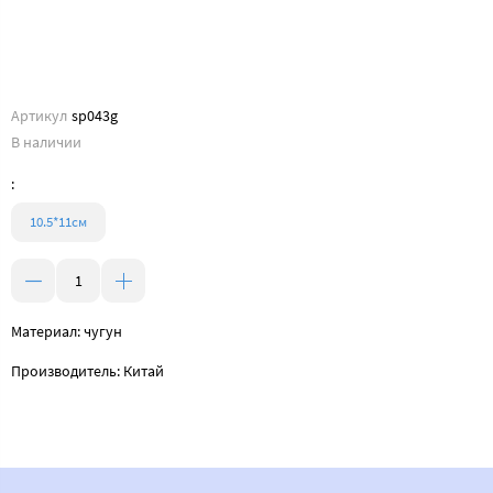
Артикул
sp043g
В наличии
:
10.5*11см
Материал: чугун
Производитель: Китай