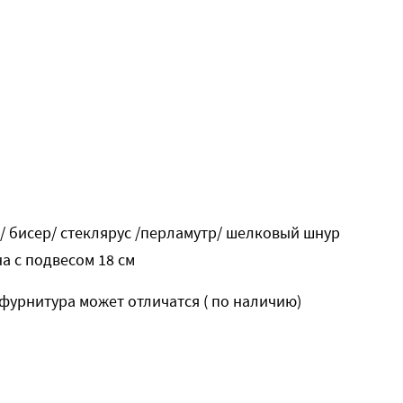
/ бисер/ стеклярус /перламутр/ шелковый шнур
на с подвесом 18 см
урнитура может отличатся ( по наличию)