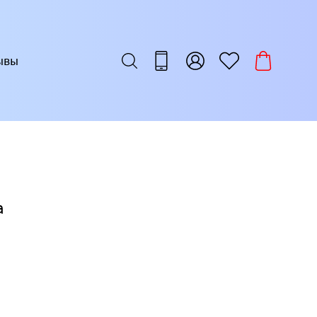
ывы
а