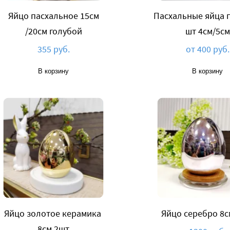
Яйцо пасхальное 15см
Пасхальные яйца п
/20см голубой
шт 4см/5cм
355 руб.
от 400 руб.
В корзину
В корзину
Яйцо золотое керамика
Яйцо серебро 8с
8cм 2шт